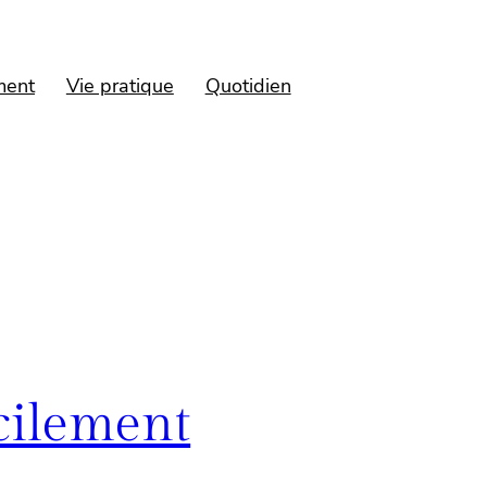
ment
Vie pratique
Quotidien
acilement